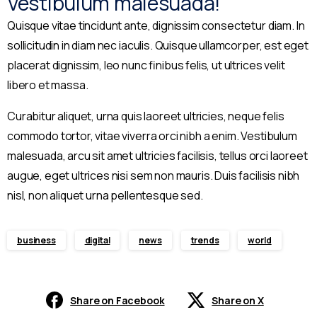
Vestibulum malesuada!
Parent Name*
Quisque vitae tincidunt ante, dignissim consectetur diam. In
sollicitudin in diam nec iaculis. Quisque ullamcorper, est eget
placerat dignissim, leo nunc finibus felis, ut ultrices velit
Location*
libero et massa.
Curabitur aliquet, urna quis laoreet ultricies, neque felis
commodo tortor, vitae viverra orci nibh a enim. Vestibulum
Name of the Child*
malesuada, arcu sit amet ultricies facilisis, tellus orci laoreet
augue, eget ultrices nisi sem non mauris. Duis facilisis nibh
nisl, non aliquet urna pellentesque sed.
Email address*
business
digital
news
trends
world
Class *
Share on Facebook
Share on X