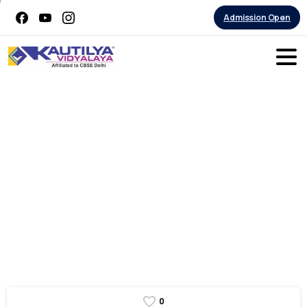
Admission Open
Navigating
market
challenges
with
agility
and
resilience
0