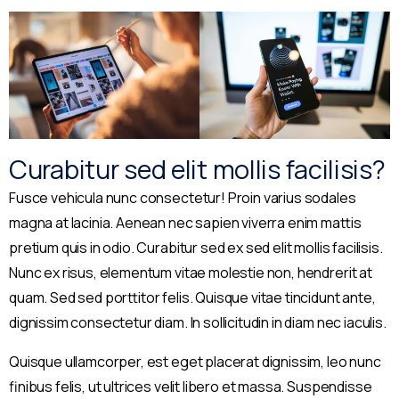
Curabitur sed elit mollis facilisis?
Fusce vehicula nunc consectetur! Proin varius sodales
magna at lacinia. Aenean nec sapien viverra enim mattis
pretium quis in odio. Curabitur sed ex sed elit mollis facilisis.
Nunc ex risus, elementum vitae molestie non, hendrerit at
quam. Sed sed porttitor felis. Quisque vitae tincidunt ante,
dignissim consectetur diam. In sollicitudin in diam nec iaculis.
Quisque ullamcorper, est eget placerat dignissim, leo nunc
finibus felis, ut ultrices velit libero et massa. Suspendisse