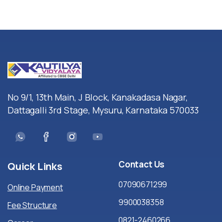
No 9/1, 13th Main, J Block, Kanakadasa Nagar,
Dattagalli 3rd Stage, Mysuru, Karnataka 570033
Contact
Us
Quick
Links
07090671299
Online Payment
9900038358
Fee Structure
0821-2460266